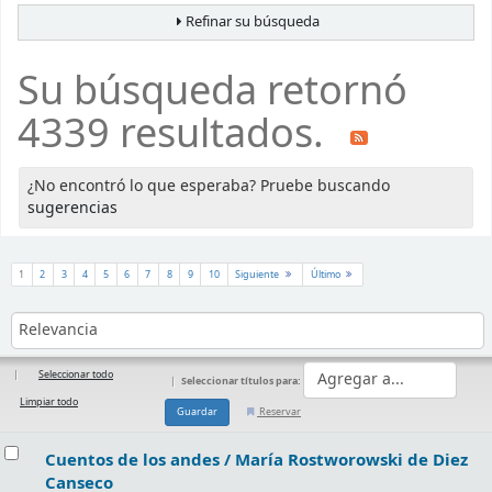
Refinar su búsqueda
Su búsqueda retornó
4339 resultados.
¿No encontró lo que esperaba? Pruebe buscando
sugerencias
Ordenar
1
2
3
4
5
6
7
8
9
10
Siguiente
Último
Ordenar por:
Seleccionar todo
Seleccionar títulos para:
Limpiar todo
Reservar
Resultados
Cuentos de los andes /
María Rostworowski de Diez
Canseco