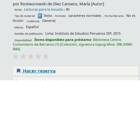
por
Rostworowski de Diez Canseco, María
[Autor]
Lecturas para la escuela
; 40
Series
Texto
caracteres normales
No es
Tipo de material:
; Formato:
; Forma literaria:
ficción
General;
; Audiencia:
Español
Idioma:
Lima:
Instituto de Estudios Peruanos IEP,
2015
Detalles de publicación:
Ítems disponibles para préstamo:
Biblioteca Centro
Disponibilidad:
Comunitario de Barranco
(1)
Colección, signatura topográfica:
398.20985
R84
.
Hacer reserva
Agregar al carrito
Los espejos y otros túneles: cuentos /
Luis Rey de
Castro
por
Rey de Castro, Luis
1a ed.
Edición:
Texto
caracteres normales
No es
Tipo de material:
; Formato:
; Forma literaria:
ficción
General;
; Audiencia:
Español
Idioma: