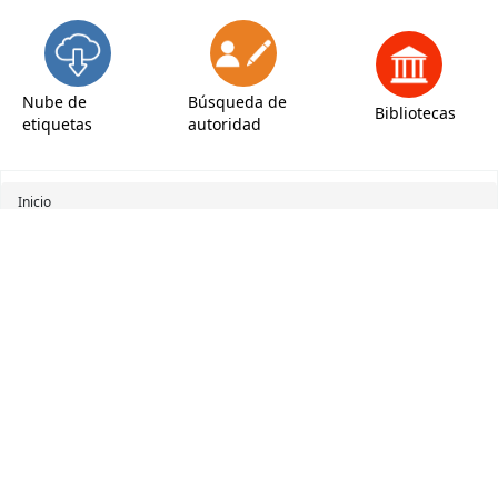
Nube de
Búsqueda de
Bibliotecas
etiquetas
autoridad
Inicio
Resultados de la búsqueda para 'ccl=Provider:Mobi. and au:EMILIA
PARDO BAZÁN and (( (allrecords,AlwaysMatches='') and (not-onloan-
count,st-numeric >= 1) and (lost,st-numeric=0) )) and holdingbranch:BMB
and (( (allrecords,AlwaysMatches='') and (not-onloan-count,st-numeric >=
1) and (lost,st-numeric=0) ))'
Refinar su búsqueda
Su búsqueda retornó 2
resultados.