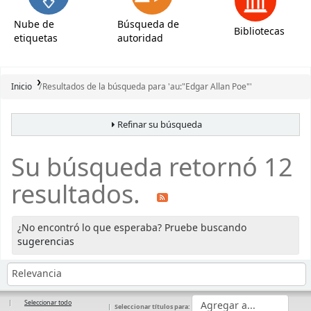
Nube de
Búsqueda de
Bibliotecas
etiquetas
autoridad
Inicio
Resultados de la búsqueda para 'au:"Edgar Allan Poe"'
Refinar su búsqueda
Su búsqueda retornó 12
resultados.
¿No encontró lo que esperaba? Pruebe buscando
sugerencias
Ordenar
Ordenar por:
Seleccionar todo
Seleccionar títulos para: