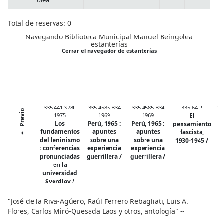
olea
Total de reservas: 0
Navegando Biblioteca Municipal Manuel Beingolea
estanterías
(Oculta el navegador d
Cerrar el navegador de estanterías
335.441 S78F
335.4585 B34
335.4585 B34
335.64 P
Previo
1975
1969
1969
El
Los
Perú, 1965 :
Perú, 1965 :
pensamiento
fundamentos
apuntes
apuntes
fascista,
del leninismo
sobre una
sobre una
1930-1945 /
:
conferencias
experiencia
experiencia
pronunciadas
guerrillera /
guerrillera /
en la
universidad
Sverdlov /
"José de la Riva-Agúero, Raúl Ferrero Rebagliati, Luis A.
Flores, Carlos Miró-Quesada Laos y otros, antología" --