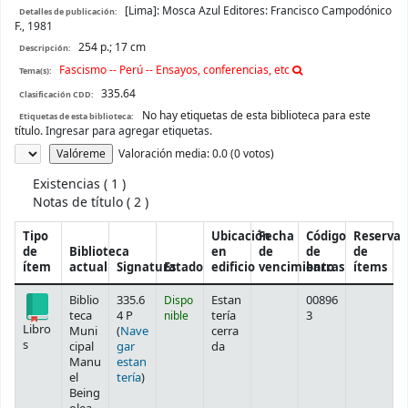
[Lima]:
Mosca Azul Editores:
Francisco Campodónico
Detalles de publicación:
F.,
1981
254 p.; 17 cm
Descripción:
Fascismo -- Perú -- Ensayos, conferencias, etc
Tema(s):
335.64
Clasificación CDD:
No hay etiquetas de esta biblioteca para este
Etiquetas de esta biblioteca:
título.
Ingresar para agregar etiquetas.
Valoración
Valoración media: 0.0 (0 votos)
Existencias
( 1 )
Notas de título ( 2 )
Tipo
Ubicación
Fecha
Código
Reserva
de
Biblioteca
en
de
de
de
ítem
actual
Signatura
Estado
edificio
vencimiento
barras
ítems
Existencias
Biblio
335.6
Dispo
Estan
00896
teca
4 P
nible
tería
3
Libro
Muni
(
Nave
cerra
s
cipal
gar
da
Manu
estan
(Abre debajo)
el
tería
)
Being