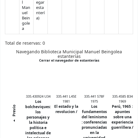
l
egar
Man
esta
uel
nterí
(Abre debajo)
Bein
a
)
gole
a
Total de reservas: 0
Navegando Biblioteca Municipal Manuel Beingolea
estanterías
(Oculta el navegador d
Cerrar el navegador de estanterías
335.430924 U34
335.441 L45E
335.441 S78F
335.4585 B34
Los
1981
1975
1969
El estado y la
Los
Perú, 1965 :
bolcheviques:
Previo
revolucion /
fundamentos
apuntes
los
del leninismo
sobre una
personajes y
:
conferencias
experiencia
la historia
pronunciadas
guerrillera /
política e
en la
intelectual de