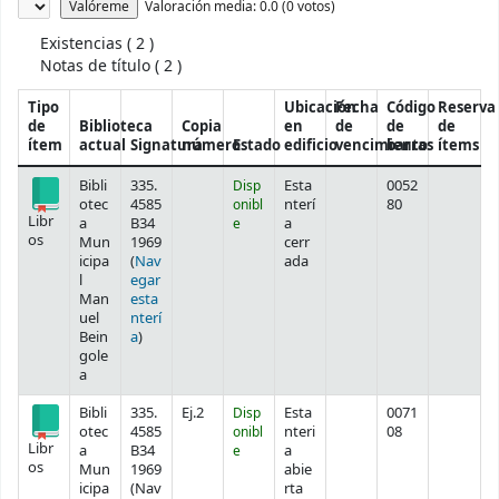
Valoración
Valoración media: 0.0 (0 votos)
Existencias
( 2 )
Notas de título ( 2 )
Tipo
Ubicación
Fecha
Código
Reserva
de
Biblioteca
Copia
en
de
de
de
ítem
actual
Signatura
número
Estado
edificio
vencimiento
barras
ítems
Existencias
Bibli
335.
Disp
Esta
0052
otec
4585
onibl
nterí
80
Libr
a
B34
e
a
os
Mun
1969
cerr
icipa
(
Nav
ada
l
egar
Man
esta
uel
nterí
(Abre debajo)
Bein
a
)
gole
a
Bibli
335.
Ej.2
Disp
Esta
0071
otec
4585
onibl
nteri
08
Libr
a
B34
e
a
os
Mun
1969
abie
icipa
(
Nav
rta