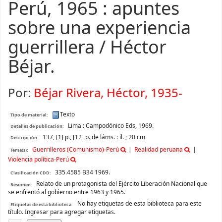
Perú, 1965 : apuntes
sobre una experiencia
guerrillera /
Héctor
Béjar.
Por:
Béjar Rivera, Héctor, 1935-
Texto
Tipo de material:
Lima :
Campodónico Eds,
1969.
Detalles de publicación:
137, [1] p., [12] p. de láms. : il. ; 20 cm
Descripción:
Guerrilleros (Comunismo)-Perú
Realidad peruana
Tema(s):
Violencia política-Perú
335.4585 B34 1969.
Clasificación CDD:
Relato de un protagonista del Ejército Liberación Nacional que
Resumen:
se enfrentó al gobierno entre 1963 y 1965.
No hay etiquetas de esta biblioteca para este
Etiquetas de esta biblioteca:
título.
Ingresar para agregar etiquetas.