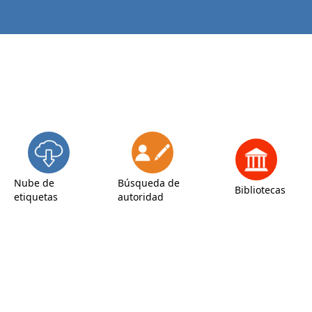
Nube de
Búsqueda de
Bibliotecas
etiquetas
autoridad
Inicio
Detalles para:
Ayax - antigona - edipo rey
Vista normal
Vista MARC
Vista ISBD