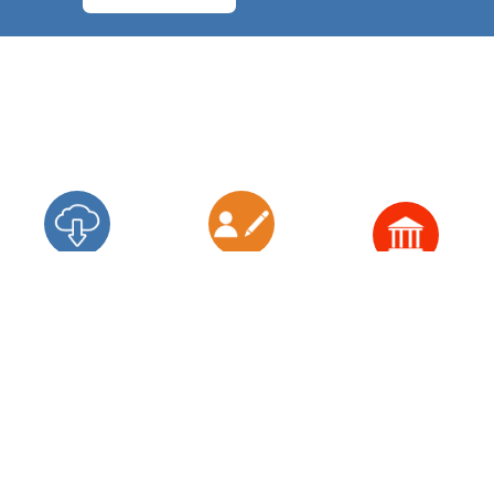
Nube de
Búsqueda de
Bibliotecas
etiquetas
autoridad
Inicio
Búsqueda de autoridad
Santoyo, Julio-César, 1943- (Nombre personal)
Vista normal
Vista MARC