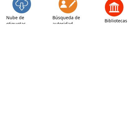
Nube de
Búsqueda de
Bibliotecas
etiquetas
autoridad
Inicio
Búsqueda de autoridad
Entrada Nombre personal
Vista normal
Vista MARC
Entrada Nombre
personal
Número de registros utilizados en: 1
003 - IDENTIFICADOR DEL NÚMERO DE CONTROL
campo de control:
BIBLIOTECA DE LA MUNICIPALIDAD DE
BARRANCO
005 - FECHA Y HORA DE LA ÚLTIMA TRANSACCIÓN