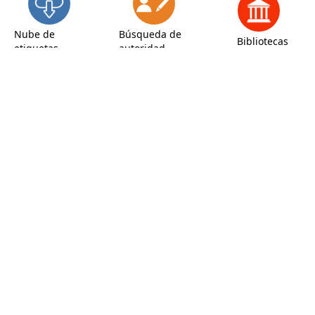
Nube de
Búsqueda de
Bibliotecas
etiquetas
autoridad
Inicio
Vista ISBD
Vista normal
Vista MARC
Vista ISBD
La gota de sangre
/
Emilia Pardo Bazán
La gota de sangre / Emilia Pardo Bazán - Mobi. 1911 - 48 p.
La gota de sangre es una novela corta de detectives escrita
por Emilia Pardo Bazán y publicada originalmente en 1911.